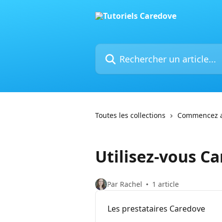
Passer au contenu principal
Rechercher un article...
Toutes les collections
Commencez av
Utilisez-vous Ca
Par Rachel
1 article
Les prestataires Caredove